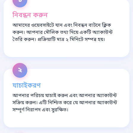
নিবন্ধন করুন
আমাদের ওয়েবসাইটে যান এবং নিবন্ধন বাটনে ক্লিক
করুন। আপনার মৌলিক তথ্য দিয়ে একটি অ্যাকাউন্ট
তৈরি করুন। প্রক্রিয়াটি মাত্র ২ মিনিটে সম্পন্ন হয়।
২
যাচাইকরণ
আপনার পরিচয় যাচাই করুন এবং আপনার অ্যাকাউন্ট
সক্রিয় করুন। এটি নিশ্চিত করে যে আপনার অ্যাকাউন্ট
সম্পূর্ণ নিরাপদ এবং সুরক্ষিত।