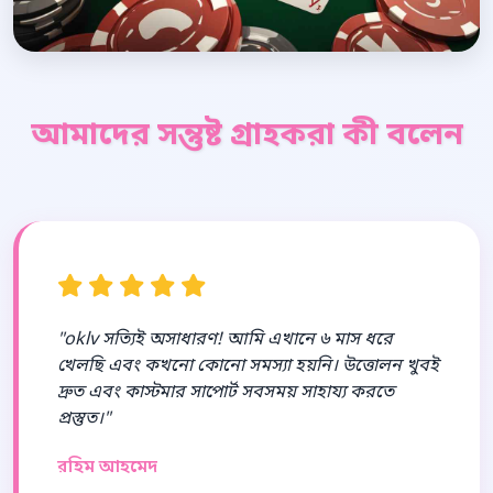
আমাদের সন্তুষ্ট গ্রাহকরা কী বলেন
"oklv সত্যিই অসাধারণ! আমি এখানে ৬ মাস ধরে
খেলছি এবং কখনো কোনো সমস্যা হয়নি। উত্তোলন খুবই
দ্রুত এবং কাস্টমার সাপোর্ট সবসময় সাহায্য করতে
প্রস্তুত।"
রহিম আহমেদ