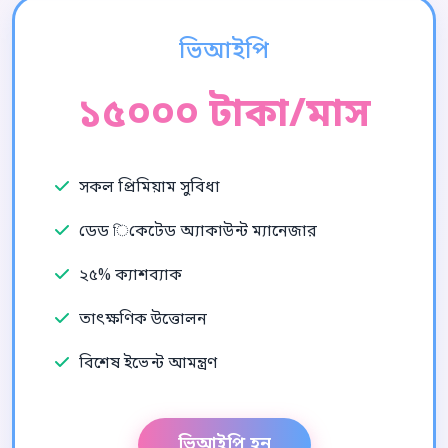
ভিআইপি
১৫০০০ টাকা/মাস
সকল প্রিমিয়াম সুবিধা
ডেড িকেটেড অ্যাকাউন্ট ম্যানেজার
২৫% ক্যাশব্যাক
তাৎক্ষণিক উত্তোলন
বিশেষ ইভেন্ট আমন্ত্রণ
ভিআইপি হন