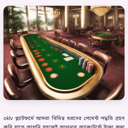
oklv প্ল্যাটফর্মে আমরা বিভিন্ন ধরনের পেমেন্ট পদ্ধতি গ্রহণ
করি যাতে আপনি সহজেই আপনার অ্যাকাউন্টে টাকা জমা