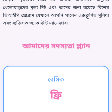
বিশাল পুরস্কার। oklv তে আমরা আমাদের অনুগত
খেলোয়াড়দের মূল্য দিই এবং তাদের জন্য রয়েছে বিশেষ
ভিআইপি প্রোগ্রাম যেখানে আপনি পাবেন এক্সক্লুসিভ সুবিধা
এবং ব্যক্তিগত অ্যাকাউন্ট ম্যানেজার।
আমাদের সদস্যতা প্ল্যান
বেসিক
ফ্রি