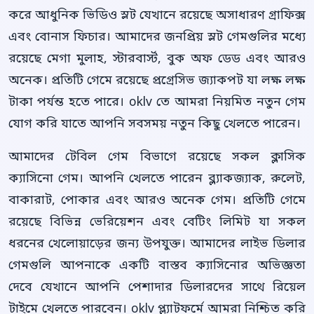
করে আধুনিক ভিডিও স্লট যেখানে রয়েছে অসাধারণ গ্রাফিক্স
এবং বোনাস ফিচার। আমাদের জনপ্রিয় স্লট গেমগুলির মধ্যে
রয়েছে মেগা মুলাহ, স্টারবার্স্ট, বুক অফ ডেড এবং আরও
অনেক। প্রতিটি গেমে রয়েছে প্রগ্রেসিভ জ্যাকপট যা লক্ষ লক্ষ
টাকা পর্যন্ত হতে পারে। oklv তে আমরা নিয়মিত নতুন গেম
যোগ করি যাতে আপনি সবসময় নতুন কিছু খেলতে পারেন।
আমাদের টেবিল গেম বিভাগে রয়েছে সকল ক্লাসিক
ক্যাসিনো গেম। আপনি খেলতে পারেন ব্ল্যাকজ্যাক, রুলেট,
বাকারাট, পোকার এবং আরও অনেক গেম। প্রতিটি গেমে
রয়েছে বিভিন্ন ভেরিয়েশন এবং বেটিং লিমিট যা সকল
ধরনের খেলোয়াড়ের জন্য উপযুক্ত। আমাদের লাইভ ডিলার
গেমগুলি আপনাকে একটি বাস্তব ক্যাসিনোর অভিজ্ঞতা
দেবে যেখানে আপনি পেশাদার ডিলারদের সাথে রিয়েল
টাইমে খেলতে পারবেন। oklv প্ল্যাটফর্মে আমরা নিশ্চিত করি