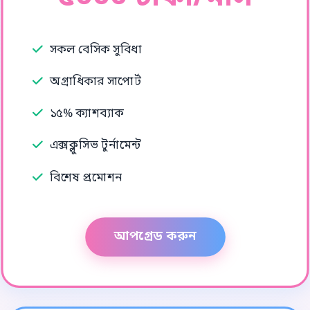
সকল বেসিক সুবিধা
অগ্রাধিকার সাপোর্ট
১৫% ক্যাশব্যাক
এক্সক্লুসিভ টুর্নামেন্ট
বিশেষ প্রমোশন
আপগ্রেড করুন