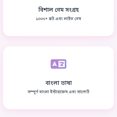
বিশাল গেম সংগ্রহ
১০০০+ স্লট এবং লাইভ গেম
বাংলা ভাষা
সম্পূর্ণ বাংলা ইন্টারফেস এবং সাপোর্ট