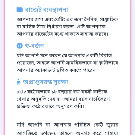
বাজেট ব্যবস্থাপনা
আপনার জমা এবং বেটিং এর জন্য দৈনিক, সাপ্তাহিক
বা মাসিক সীমা নির্ধারণ করুন। এটি আপনাকে
আপনার বাজেটের মধ্যে থাকতে সাহায্য করবে।
স্ব-বর্জন
যদি আপনি মনে করেন যে আপনার একটি বিরতি
প্রয়োজন, তাহলে আপনি সাময়িকভাবে বা স্থায়ীভাবে
আপনার অ্যাকাউন্ট স্থগিত করতে পারেন।
অপ্রাপ্তবয়স্ক সুরক্ষা
oklv কঠোরভাবে ১৮ বছরের কম বয়সী কাউকে
খেলার অনুমতি দেয় না। আমরা বয়স যাচাইকরণ
প্রক্রিয়া কঠোরভাবে অনুসরণ করি।
যদি আপনি বা আপনার পরিচিত কেউ জুয়ার
আসক্তিতে ভুগছেন, তাহলে অনুগ্রহ করে সাহায্য