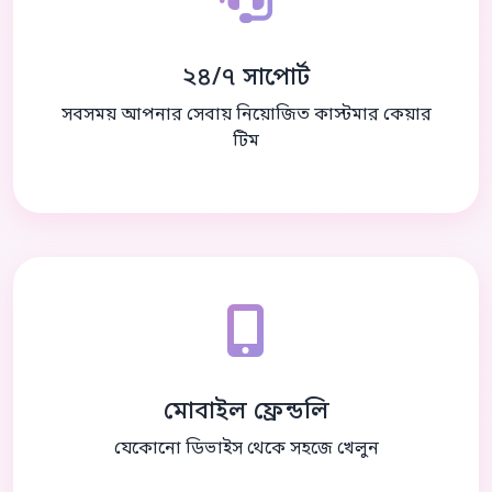
২৪/৭ সাপোর্ট
সবসময় আপনার সেবায় নিয়োজিত কাস্টমার কেয়ার
টিম
মোবাইল ফ্রেন্ডলি
যেকোনো ডিভাইস থেকে সহজে খেলুন