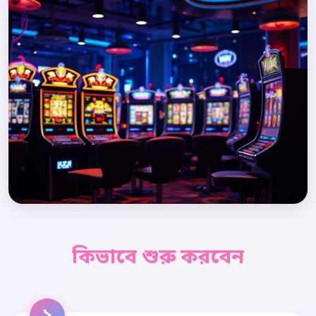
কিভাবে শুরু করবেন
১