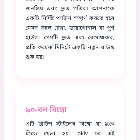
জনপ্রিয় এবং দ্রুত গতির। আপনাকে
একটি নির্দিষ্ট প্যাটার্ন সম্পূর্ণ করতে হবে
যেমন সরল রেখা, ডায়াগোনাল বা পূর্ণ
হাউস। গেমটি দ্রুত এবং রোমাঞ্চকর,
প্রতি কয়েক মিনিটে একটি নতুন রাউন্ড
শুরু হয়।
৯০-বল বিঙ্গো
এটি ব্রিটিশ স্টাইলের বিঙ্গো যা ৯x৩
গ্রিডে খেলা হয়। oklv তে এই