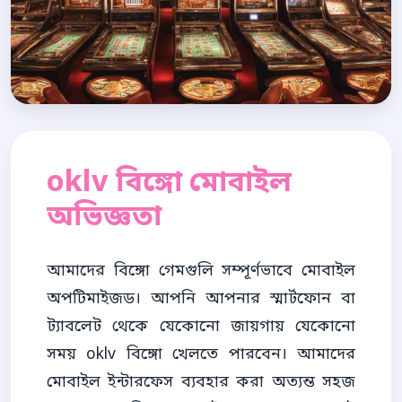
oklv বিঙ্গো মোবাইল
অভিজ্ঞতা
আমাদের বিঙ্গো গেমগুলি সম্পূর্ণভাবে মোবাইল
অপটিমাইজড। আপনি আপনার স্মার্টফোন বা
ট্যাবলেট থেকে যেকোনো জায়গায় যেকোনো
সময় oklv বিঙ্গো খেলতে পারবেন। আমাদের
মোবাইল ইন্টারফেস ব্যবহার করা অত্যন্ত সহজ