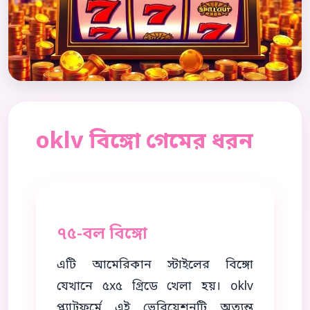
oklv বিঙ্গো গেমের ধরন
৭৫-বল বিঙ্গো
এটি আমেরিকান স্টাইলের বিঙ্গো
যেখানে ৫x৫ গ্রিডে খেলা হয়। oklv
প্ল্যাটফর্মে এই ভেরিয়েশনটি অত্যন্ত