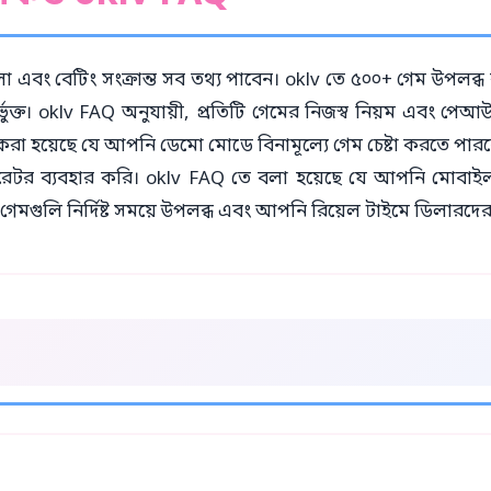
ং বেটিং সংক্রান্ত সব তথ্য পাবেন। oklv তে ৫০০+ গেম উপলব্ধ রয
তর্ভুক্ত। oklv FAQ অনুযায়ী, প্রতিটি গেমের নিজস্ব নিয়ম এবং 
রা হয়েছে যে আপনি ডেমো মোডে বিনামূল্যে গেম চেষ্টা করতে পারবে
র জেনারেটর ব্যবহার করি। oklv FAQ তে বলা হয়েছে যে আপনি মো
েমগুলি নির্দিষ্ট সময়ে উপলব্ধ এবং আপনি রিয়েল টাইমে ডিলারদের 