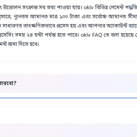
তোলন সংক্রান্ত সব তথ্য পাওয়া যায়। oklv বিভিন্ন পেমেন্ট পদ্ধত
নুসারে, ন্যূনতম আমানত মাত্র ১০০ টাকা এবং সর্বোচ্চ আমানত সীম
াধারণত তাৎক্ষণিকভাবে প্রসেস হয় এবং আপনার অ্যাকাউন্ট ব্যালেন
প্রসেসিং সময় ২৪ ঘন্টা পর্যন্ত হতে পারে। oklv FAQ তে বলা 
ন্ট জমা দিতে হবে।
 পারবো?