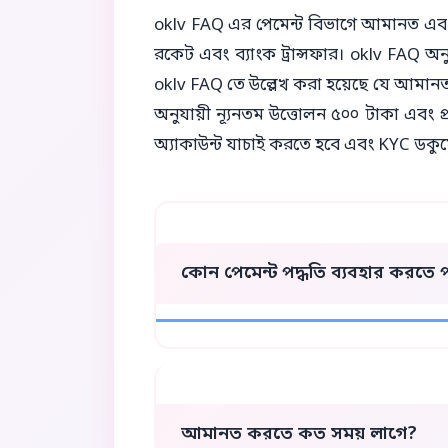
oklv FAQ এর পেমেন্ট বিভাগে আমানত এবং উত্
রকেট এবং ব্যাংক ট্রান্সফার। oklv FAQ অ
oklv FAQ তে উল্লেখ করা হয়েছে যে আমানত স
অনুযায়ী ন্যূনতম উত্তোলন ৫০০ টাকা এবং 
অ্যাকাউন্ট যাচাই করতে হবে এবং KYC ডকুমে
কোন পেমেন্ট পদ্ধতি ব্যবহার করতে
আমানত করতে কত সময় লাগে?