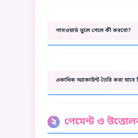
পাসওয়ার্ড ভুলে গেলে কী করবো?
একাধিক অ্যাকাউন্ট তৈরি করা যাবে 
২
পেমেন্ট ও উত্তোল