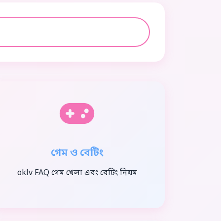
গেম ও বেটিং
oklv FAQ গেম খেলা এবং বেটিং নিয়ম