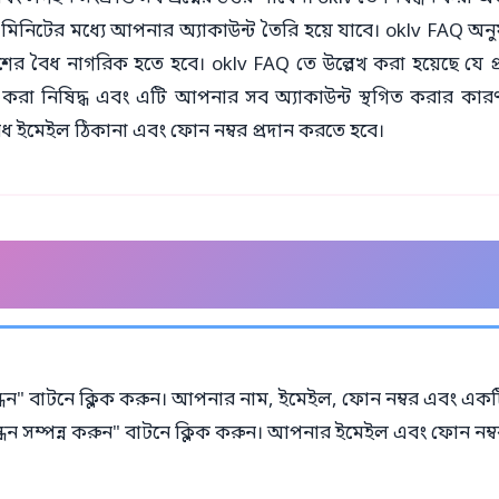
িনিটের মধ্যে আপনার অ্যাকাউন্ট তৈরি হয়ে যাবে। oklv FAQ অন
ৈধ নাগরিক হতে হবে। oklv FAQ তে উল্লেখ করা হয়েছে যে প্রতিটি
 করা নিষিদ্ধ এবং এটি আপনার সব অ্যাকাউন্ট স্থগিত করার কা
 ইমেইল ঠিকানা এবং ফোন নম্বর প্রদান করতে হবে।
ধন" বাটনে ক্লিক করুন। আপনার নাম, ইমেইল, ফোন নম্বর এবং একটি শ
বন্ধন সম্পন্ন করুন" বাটনে ক্লিক করুন। আপনার ইমেইল এবং ফোন ন