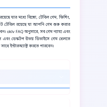
়েছে যার মধ্যে বিঙ্গো, টেবিল গেম, ফিশিং,
পেআউট টেবিল রয়েছে যা আপনি গেম শুরু করার
ন। oklv FAQ অনুসারে, সব গেম ন্যায্য এবং
বাইল এবং ডেস্কটপ উভয় ডিভাইসে গেম খেলতে
সাথে ইন্টারঅ্যাক্ট করতে পারবেন।