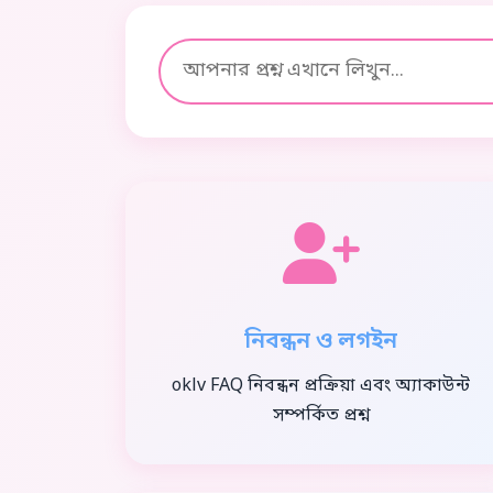
নিবন্ধন ও লগইন
oklv FAQ নিবন্ধন প্রক্রিয়া এবং অ্যাকাউন্ট
সম্পর্কিত প্রশ্ন