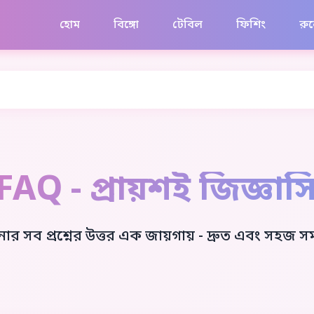
হোম
বিঙ্গো
টেবিল
ফিশিং
রু
AQ - প্রায়শই জিজ্ঞাসিত
র সব প্রশ্নের উত্তর এক জায়গায় - দ্রুত এবং সহজ স